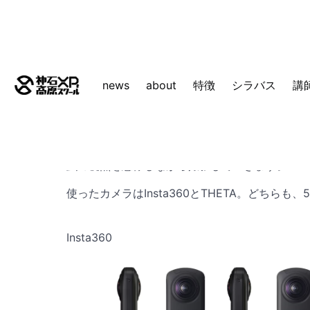
【授
news
about
特徴
シラバス
講
2024年7月26日
7月20日(土)は2回目の授業でした
今回はVR映像の仕組みについて深堀りし、36
虫の視点を想像しながら撮影していきます。
使ったカメラはInsta360とTHETA。どちらも
Insta360