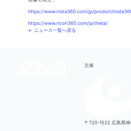
https://www.insta360.com/jp/product/insta3
https://www.ricoh360.com/ja/theta/
← ニュース一覧へ戻る
主催
〒720-1522 広島