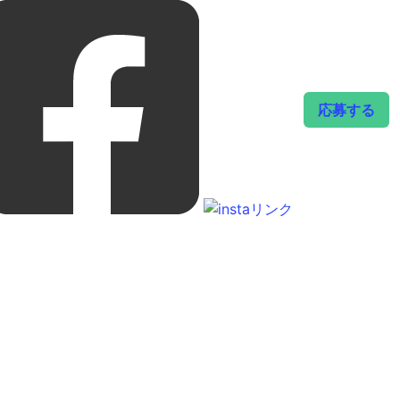
した。
応募する
視点」をテーマに、普段身の回りに生息する様々な