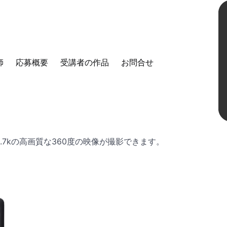
業レポートvol.2】2回目の授業を行いま
師
応募概要
受講者の作品
お問合せ
0°カメラを使って簡単なワークショップを行いました。「虫の
、5.7kの高画質な360度の映像が撮影できます。