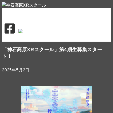
news
about
特徴
シラバス
講師
応募概要
受講者の作品
お問合せ
応募する
「神石高原XRスクール」第4期生募集スター
ト！
2025年5月2日