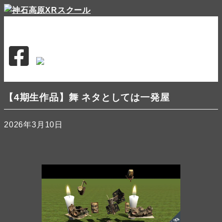
news
about
特徴
シラバス
講師
応募概要
受講者の作品
お問合せ
応募する
【4期生作品】舞 ネタとしては一発屋
2026年3月10日