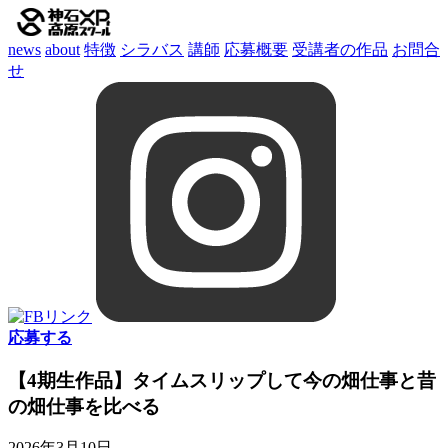
news
about
特徴
シラバス
講師
応募概要
受講者の作品
お問合
せ
応募する
【4期生作品】タイムスリップして今の畑仕事と昔
の畑仕事を比べる
2026年3月10日