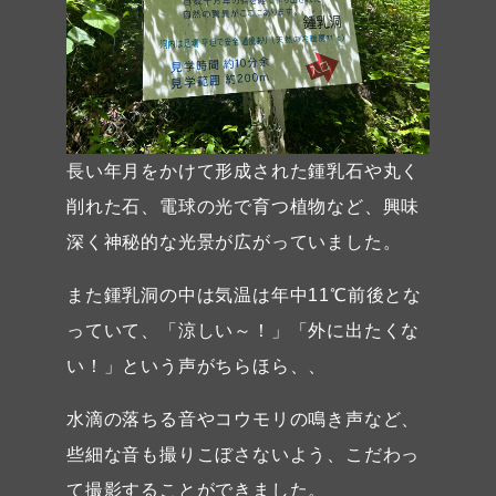
長い年月をかけて形成された鍾乳石や丸く
削れた石、電球の光で育つ植物など、興味
深く神秘的な光景が広がっていました。
また鍾乳洞の中は気温は年中11℃前後とな
っていて、「涼しい～！」「外に出たくな
い！」という声がちらほら、、
水滴の落ちる音やコウモリの鳴き声など、
些細な音も撮りこぼさないよう、こだわっ
て撮影することができました。