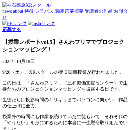
news
about
特徴
シラバス
講師
応募概要
受講者の作品
お問合
せ
応募する
【授業レポートvol.5】さんわフリマでプロジェク
ションマッピング！
2025年10月18日
9/20（土）、XRスクールの第５回目授業が行われました。
この日は、「さんわフリマ」（三和協働支援センター）で生
徒たちのプロジェクションマッピングを披露する日です。
生徒たちは投影時間のギリギリまでパソコンに向かい、作品
の仕上げに全力。
授業外の時間にも作業を続けていた生徒もいて、それぞれの
「やりたい」を形にするために本当に一生懸命取り組んでい
ました。