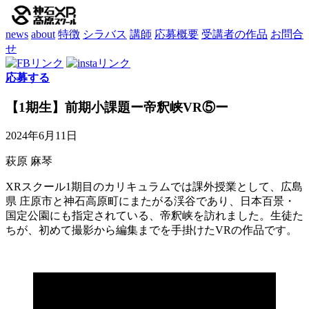
news
about
特徴
シラバス
講師
応募概要
受講者の作品
お問合
せ
応募する
【1期生】前期小課題ー帝釈峡VR⑤ー
2024年6月11日
萩原 麻琴
XRスクール1期目のカリキュラムでは課外授業として、広島
県 庄原市と神石高原町にまたがる渓谷であり、日本百景・
国定公園にも指定されている、帝釈峡を訪れました。生徒た
ちが、初めて撮影から編集までを手掛けたVRの作品です。