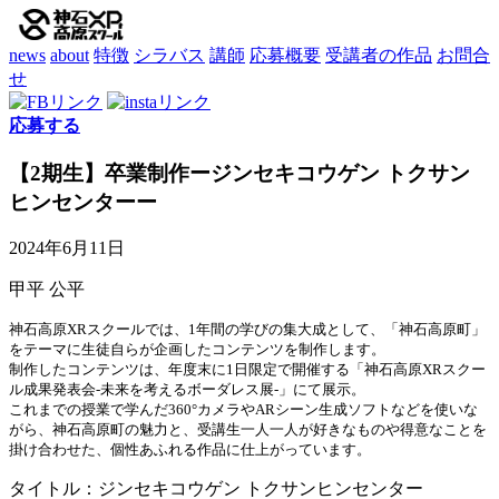
news
about
特徴
シラバス
講師
応募概要
受講者の作品
お問合
せ
応募する
【2期生】卒業制作ージンセキコウゲン トクサン
ヒンセンターー
2024年6月11日
甲平 公平
神石高原XRスクールでは、1年間の学びの集大成として、「神石高原町」
をテーマに生徒自らが企画したコンテンツを制作します。
制作したコンテンツは、年度末に1日限定で開催する「神石高原XRスクー
ル成果発表会-未来を考えるボーダレス展-」にて展示。
これまでの授業で学んだ360°カメラやARシーン生成ソフトなどを使いな
がら、神石高原町の魅力と、受講生一人一人が好きなものや得意なことを
掛け合わせた、個性あふれる作品に仕上がっています。
タイトル：ジンセキコウゲン トクサンヒンセンター